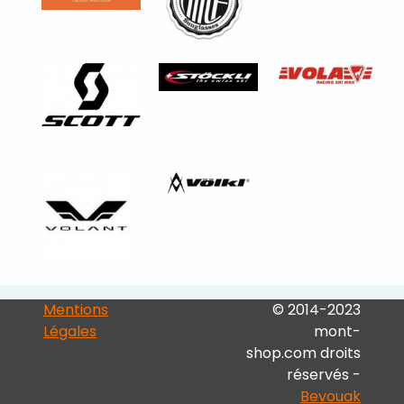
Expert
Plus d'infos sur ce ski
en location
Scott Addict
Plus d'infos
RC 20 DISC 2017
Route
en location
en vente d'occasion
Rossignol Hero
Mentions
© 2014-2023
Légales
Athlete GS
mont-
shop.com droits
Piste > Racing
réservés -
Expert
Bevouak