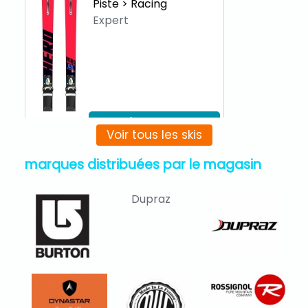
Piste > Racing
Route
Expert
en location
en vente d'occasion
Plus d'infos sur ce ski
Voir tous les skis
en location
marques distribuées par le magasin
Dupraz
Scott Addict
Plus d'infos
RC 20 DISC 2017
Route
Rossignol Hero
Athlete FIS SL
en location
Piste > Racing