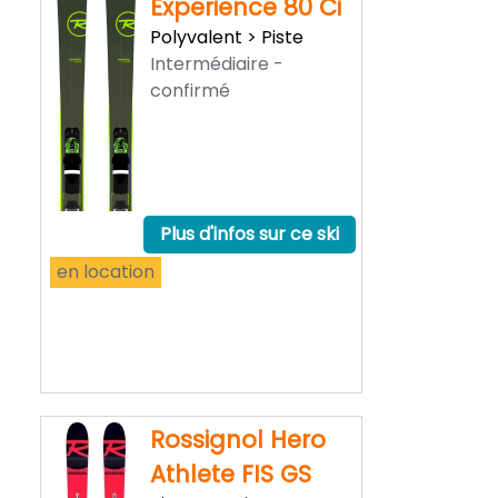
Experience 80 Ci
Polyvalent > Piste
Intermédiaire -
Scott Addict
Plus d'infos
confirmé
30 Disc 2020
Route
en location
Plus d'infos sur ce ski
en location
Rossignol Hero
Scott Addict
Plus d'infos
Athlete FIS GS
30 Disc 2020