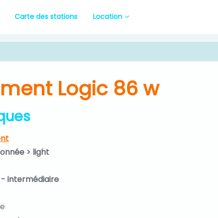
Carte des stations
Location
ement Logic 86 w
iques
nt
donnée > light
 - intermédiaire
ue