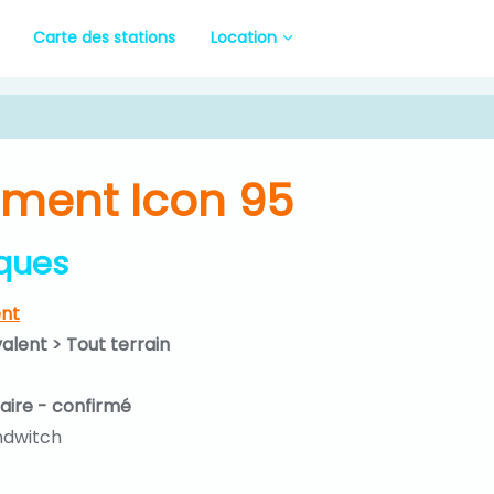
Carte des stations
Location
ement Icon 95
iques
nt
valent > Tout terrain
iaire - confirmé
ndwitch