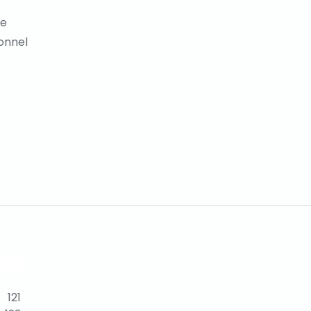
ue
ionnel
121