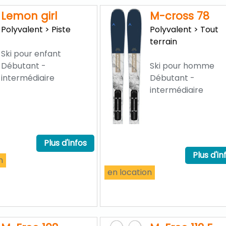
Lemon girl
M-cross 78
Polyvalent > Piste
Polyvalent > Tout
terrain
Ski pour enfant
Débutant -
Ski pour homme
intermédiaire
Débutant -
intermédiaire
Plus d'infos
Plus d'in
n
en location