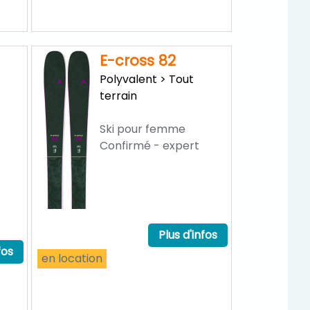
E-cross 82
Polyvalent > Tout
terrain
Ski pour femme
Confirmé - expert
Plus d'infos
fos
en location