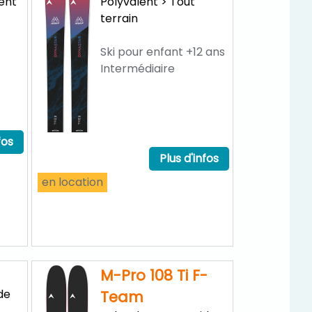
lent
Polyvalent > Tout
terrain
Ski pour enfant +12 ans
Intermédiaire
fos
Plus d'infos
en location
M-Pro 108 Ti F-
de
Team