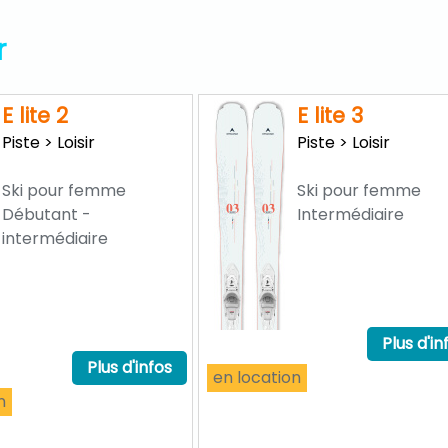
r
E lite 2
E lite 3
Piste > Loisir
Piste > Loisir
Ski pour femme
Ski pour femme
Débutant -
Intermédiaire
intermédiaire
Plus d'in
Plus d'infos
en location
n