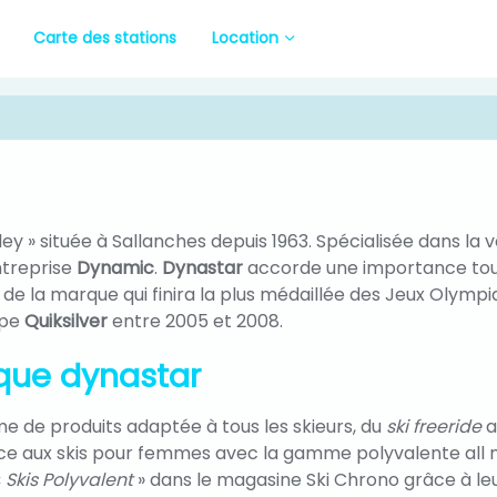
Carte des stations
Location
y » située à Sallanches depuis 1963. Spécialisée dans la 
ntreprise
Dynamic
.
Dynastar
accorde une importance tout
 de la marque qui finira la plus médaillée des Jeux Olympi
upe
Quiksilver
entre 2005 et 2008.
rque dynastar
 de produits adaptée à tous les skieurs, du
ski freeride
a
 aux skis pour femmes avec la gamme polyvalente all 
«
Skis Polyvalent
» dans le magasine Ski Chrono grâce à l