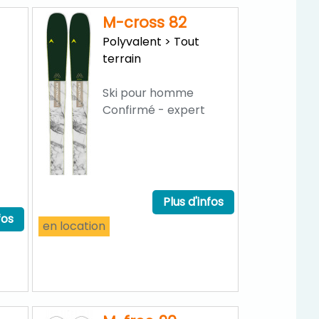
M-cross 82
Polyvalent > Tout
terrain
Ski pour homme
Confirmé - expert
Plus d'infos
fos
en location