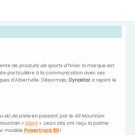
vente de
produits de sports d'hiver
, la marque est
e particulière à la communication avec ses
ques d'Albertville. Désormais,
Dynastar
a rejoint le
u
ski de piste
en passant par le
All Mountain
.
mountain «
Glory
». Leurs skis ont reçu la palme
eur modèle
Powertrack 89
!