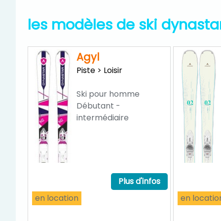
les modèles de ski dynasta
Agyl
Piste > Loisir
Ski pour homme
Débutant -
intermédiaire
Plus d'infos
en location
en locatio