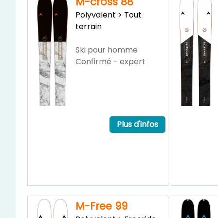
M-cross 88
Polyvalent > Tout
terrain
Ski pour homme
Confirmé - expert
Plus d'infos
M-Free 99