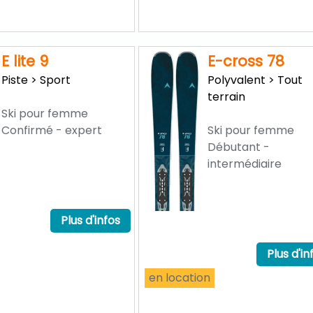
E lite 9
E-cross 78
Piste > Sport
Polyvalent > Tout
terrain
Ski pour femme
Confirmé - expert
Ski pour femme
Débutant -
intermédiaire
Plus d'infos
Plus d'in
en location