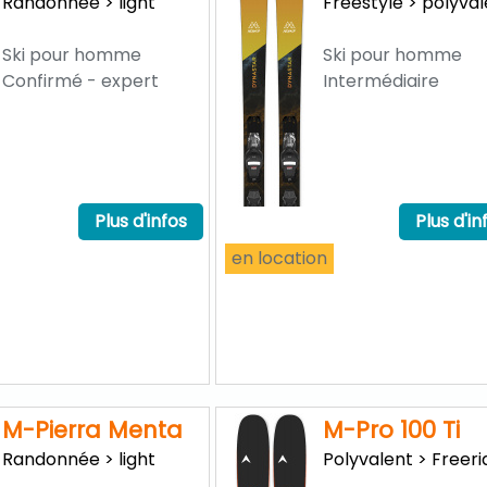
Randonnée > light
Freestyle > polyva
Ski pour homme
Ski pour homme
Confirmé - expert
Intermédiaire
Plus d'infos
Plus d'in
en location
M-Pierra Menta
M-Pro 100 Ti
Randonnée > light
Polyvalent > Freeri