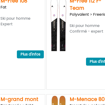
M-Free 108
M-Free 112 F-
Fat
Team
Polyvalent > Freeri
Ski pour homme
Expert
Ski pour homme
Confirmé - expert
Plus d'infos
Plus d'in
M-grand mont
M-Menace 80