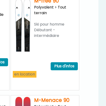
M-free 90
Polyvalent > Tout
terrain
de
Ski pour homme
Débutant -
intermédiaire
fos
Plus d'infos
en location
M-Menace 90