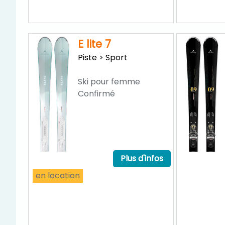
E lite 7
Piste > Sport
Ski pour femme
Confirmé
Plus d'infos
en location