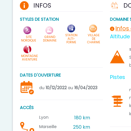
INFOS
DO
STYLES DE STATION
DOMAINE 
Infos
Altitude
STATION
VILLAGE
SITE
GRAND
ALTI-
DE
NORDIQUE
DOMAINE
FORME
CHARME
MONTAGNE
AVENTURE
DATES D'OUVERTURE
Pistes
du
10/12/2022
au
16/04/2023
ACCÈS
Lyon
180 km
Marseille
250 km