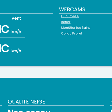
WEBCAMS
Cucumelle
Ratier
NC
Monêtier les Bains
km/h
Col du Prorel
NC
km/h
QUALITÉ NEIGE