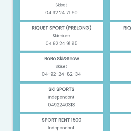
Skiset
04 92 24 71 60
RIQUET SPORT (PRELONG)
RIQ
Skimium
04 92 24 91 85
RoBo Ski&Snow
Skiset
04-92-24-82-34
SKI SPORTS
Independant
0492240318
SPORT RENT 1500
Independant