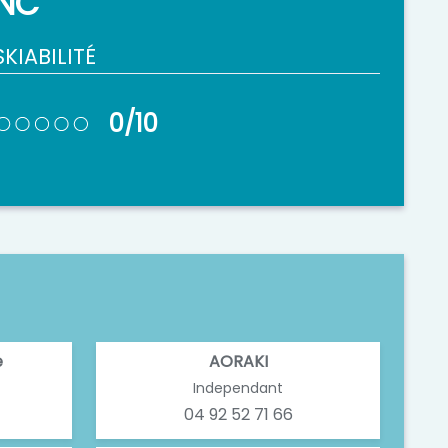
NC
SKIABILITÉ
0/10
e
AORAKI
Independant
04 92 52 71 66