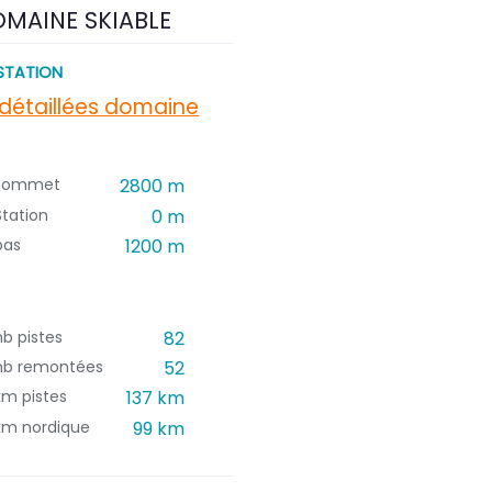
MAINE SKIABLE
STATION
 détaillées domaine
sommet
2800 m
Station
0 m
bas
1200 m
nb pistes
82
nb remontées
52
km pistes
137 km
km nordique
99 km