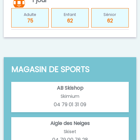
1 jour
Adulte
Enfant
Sénior
75
62
62
MAGASIN DE SPORTS
AB Skishop
Skimium
04 79 01 31 09
Aigle des Neiges
Skiset
04 79 00 76 28