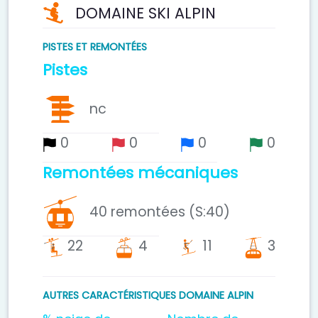
DOMAINE SKI ALPIN
PISTES ET REMONTÉES
Pistes
nc
0
0
0
0
Remontées mécaniques
40 remontées (S:40)
22
4
11
3
telesiege
cabine
teleski
telephérique
AUTRES CARACTÉRISTIQUES DOMAINE ALPIN