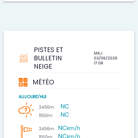
PISTES ET
MAJ :
BULLETIN
03/06/2026
17:08
NEIGE
MÉTÉO
AUJOURD'HUI
NC
3456m
NC
1550m
NC
km/h
3456m
NC
km/h
1550m