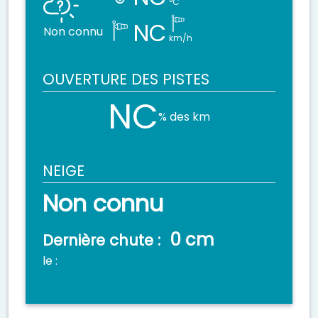
°C
NC
Non connu
km/h
OUVERTURE DES PISTES
NC
% des km
NEIGE
Non connu
0 cm
Dernière chute :
le :