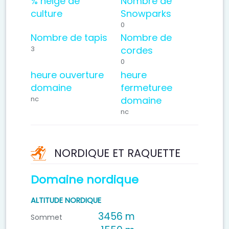
% neige de
Nombre de
culture
Snowparks
0
Nombre de tapis
Nombre de
cordes
3
0
heure ouverture
heure
domaine
fermeturee
domaine
nc
nc
NORDIQUE ET RAQUETTE
Domaine nordique
ALTITUDE NORDIQUE
3456 m
Sommet