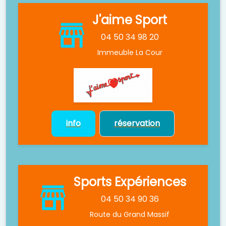
J'aime Sport
04 50 34 98 20
Immeuble La Cour
info
réservation
Sports Expériences
04 50 34 90 36
Route du Grand Massif