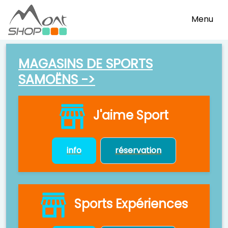
Menu
MAGASINS DE SPORTS
SAMOËNS ->
J'aime Sport
info
réservation
Sports Expériences