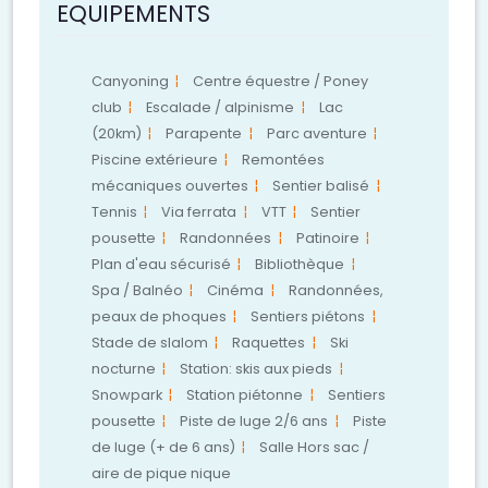
EQUIPEMENTS
Canyoning
Centre équestre / Poney
club
Escalade / alpinisme
Lac
(20km)
Parapente
Parc aventure
Piscine extérieure
Remontées
mécaniques ouvertes
Sentier balisé
Tennis
Via ferrata
VTT
Sentier
pousette
Randonnées
Patinoire
Plan d'eau sécurisé
Bibliothèque
Spa / Balnéo
Cinéma
Randonnées,
peaux de phoques
Sentiers piétons
Stade de slalom
Raquettes
Ski
nocturne
Station: skis aux pieds
Snowpark
Station piétonne
Sentiers
pousette
Piste de luge 2/6 ans
Piste
de luge (+ de 6 ans)
Salle Hors sac /
aire de pique nique