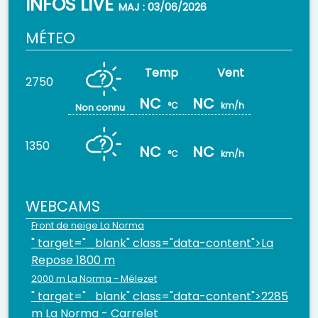
INFOS LIVE
MAJ : 03/06/2026
MÉTEO
2750
NC
NC
°C
km/h
Non connu
1350
NC
NC
°C
km/h
WEBCAMS
Front de neige La Norma
" target="_blank" class="data-content">La
Repose 1800 m
2000 m La Norma - Mélezet
" target="_blank" class="data-content">2285
m La Norma - Carrelet